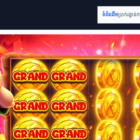
ទំព័រដើម
ប្រាក់រង្វាន