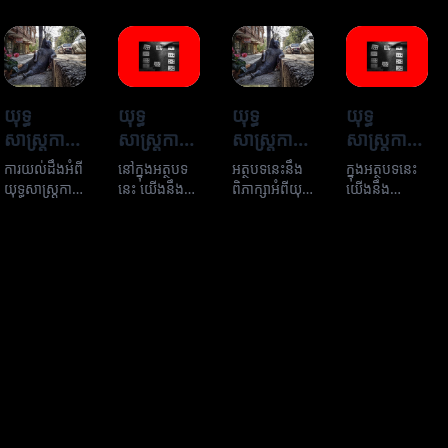
នៃការប្រើ
ដ៏មាន
ពិភាក្សាពីយុទ្ធ
លេងកំពុង
ពិភាក្សាអំពីយុទ្ធ
ឲ្យមាន
សាស្ត្រដែលមាន
ប្រសិទ្ធភាព និង
សាស្ត្រដែលអាច
សាស្ត្រកាស៊ីណូ
ប្រសិទ្ធភាព
ប្រាស់ល្បិច
មានជំនាញ
ប្រសិទ្ធភាព
វិធីសាស្ត្រប្រើ
ជួយអ្នកដើម្បី
ដែលមាន
សម្រាប់អ្នក
ដ៏មាន
ប្រាស់ល្បិចដើម្បី
ទទួលបានភាព
ប្រសិទ្ធភាព
លេងកាស៊ីណូ។
ប្រសិទ្ធភាព
ធ្វើឲ្យបទ
ជោគជ័យនៅ
សម្រាប់អ្នក
ពិសោធន៍កា
ក្នុងកាស៊ីណូ។
លេងកំពុងមាន
យុទ្ធ
យុទ្ធ
យុទ្ធ
យុទ្ធ
ស៊ីណូរបស់អ្នក
ជំនាញ។
សាស្ត្រកា
សាស្ត្រកា
សាស្ត្រកា
សាស្ត្រកា
កាន់តែប្រសើរ។
ស៊ីណូ៖ ការ
ស៊ីណូ៖ នូវ
ស៊ីណូ៖ ការ
ស៊ីណូ៖ វិធី
ការយល់ដឹងអំពី
នៅក្នុងអត្ថបទ
អត្ថបទនេះនឹង
ក្នុងអត្ថបទនេះ
យល់ដឹងអំពី
វិធីសាស្ត្រ
បង្កើនអក្សរ
សាស្រ្ត
យុទ្ធសាស្ត្រកា
នេះ យើងនឹង
ពិភាក្សាអំពីយុទ្ធ
យើងនឹង
យុទ្ធ
ស៊ីណូគឺជាការ
ដែលមាន
ពិភាក្សាអំពីយុទ្ធ
សិល្បៈនិង
សាស្ត្រកាស៊ីណូ
ប្រសើរបំផុត
ពិភាក្សាអំពីយុទ្ធ
ទទួលបានភាព
សាស្ត្រកាស៊ីណូ
ដែលអាចជួយ
សាស្ត្រកាស៊ីណូ
សាស្ត្រពហុ
ប្រសិទ្ធភាព
ការបញ្ចេញ
សម្រាប់អ្នក
ជោគជ័យនា
ដែលមាន
អ្នកលេងដើម្បី
ដែលមាន
ភាព
សម្រាប់ការ
ផ្សាយ
ចាប់ផ្តើម
ពេលអនាគត។
ប្រសិទ្ធភាព និង
ផ្សព្វផ្សាយនិង
ប្រសិទ្ធភាព
លេង
អ្នកលេងត្រូវតែ
វិធីសាស្ត្រដែល
ធ្វើការបង្កើន
សម្រាប់អ្នកចាប់
ស្វែងយល់ពីវិធី
អាចជួយអ្នក
អក្សរសិល្បៈនៅ
ផ្តើម។
សាស្ត្រដែលអាច
បង្កើនឱកាស
ក្នុងកាស៊ីណូ។
បង្កើនឱកាស
ឈ្នះ។
ឈ្នះរបស់
ពួកគេ។