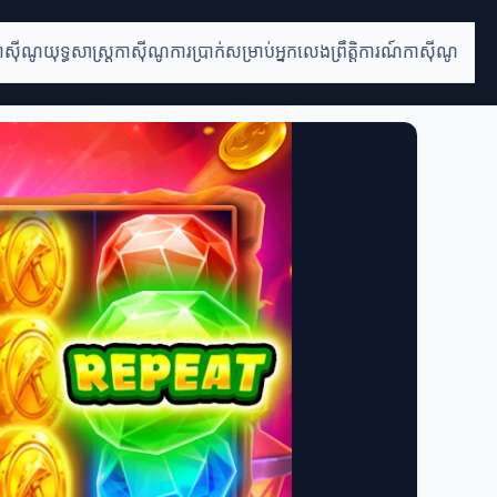
់កាស៊ីណូ
យុទ្ធសាស្ត្រកាស៊ីណូ
ការប្រាក់សម្រាប់អ្នកលេង
ព្រឹត្តិការណ៍កាស៊ីណូ