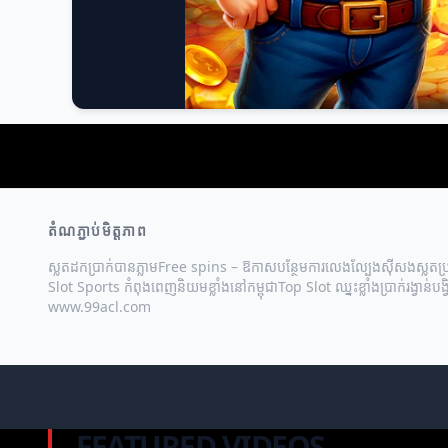
តំណភ្ជាប់មិត្តភាព
ស្លតដកប្រាក់បានភ្លាម
Free spins – ឱកាសបន្ថែមការលេង
ល្បែងស៊ីសង
ស្លតប្
Slot Sports កំពុងពេញនិយមខ្លាំងនៅកម្ពុជា
Top Slot ឈ្នះខ្លាំង
ប្រាក់រង្វាន់
www.99acl.com
FEATURED VIDEOS