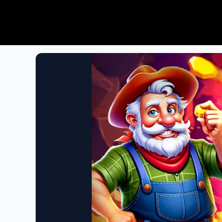
លេងដែលអាច
ដើម្បីបង្កើន
ណាស់។ អាន
ប្រាក់សម្រាប់
ជួយអ្នកក្នុងការ
ចំណូល។
អត្ថបទនេះដើម្បី
អ្នកលេង។ យើង
ប្រកួតឲ្យមាន
ស្វែងរកគន្លឹះនិង
នឹងស្វែងយល់ពី
ភាពជោគជ័យ។
យុទ្ធសាស្ត្រ
វិធីសាស្ត្រដែល
សម្រាប់ការគ្រប់
អាចជួយអ្នកឲ្យ
គ្រងប្រាក់ដែល
មានភាព
មាន
ជោគជ័យក្នុង
ប្រសិទ្ធភាព។
ការប្រកួត
ប្រជែង។