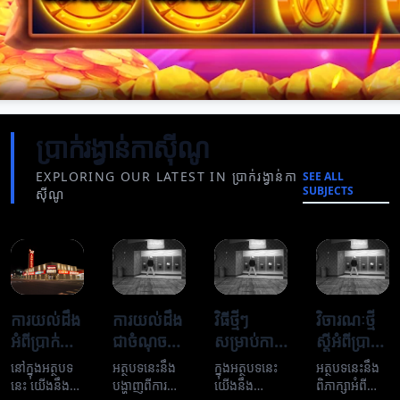
ប្រាក់រង្វាន់កាស៊ីណូ
EXPLORING OUR LATEST IN ប្រាក់រង្វាន់កា
SEE ALL
SUBJECTS
ស៊ីណូ
ការយល់ដឹង
ការយល់ដឹង
វិធីថ្មីៗ
វិចារណៈថ្មី
អំពីប្រាក់
ជាចំណុច
សម្រាប់ការ
ស្តីអំពីប្រាក់
រង្វាន់កា
សំខាន់អំពី
រៀនអំពីប្រាក់
រង្វាន់កា
នៅក្នុងអត្ថបទ
អត្ថបទនេះនឹង
ក្នុងអត្ថបទនេះ
អត្ថបទនេះនឹង
ស៊ីណូ:
ប្រាក់
រង្វាន់កា
ស៊ីណូ
នេះ យើងនឹង
បង្ហាញពីការ
យើងនឹង
ពិភាក្សាអំពី