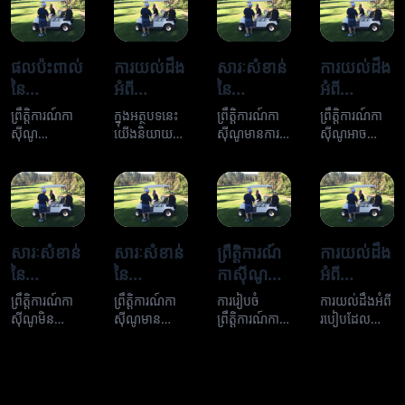
ផលប៉ះពាល់
ការយល់ដឹង
សារៈសំខាន់
ការយល់ដឹង
ោគ
នៃ
អំពី
នៃ
អំពី
ព្រឹត្តិការណ៍
ព្រឹត្តិការណ៍
ព្រឹត្តិការណ៍
ព្រឹត្តិការណ៍
ព្រឹត្តិការណ៍កា
ក្នុងអត្ថបទនេះ
ព្រឹត្តិការណ៍កា
ព្រឹត្តិការណ៍កា
កាស៊ីណូ
កាស៊ីណូ:
កាស៊ីណូ
កាស៊ីណូនៅ
ស៊ីណូ
យើងនិយាយ
ស៊ីណូមានការ​
ស៊ីណូអាច
ទៅលើសហគមន៍
មានផលប៉ះ
សេចក្តី
អំពីរបៀបដែល
សម្រាប់អ្នក
ចូលរួម​ពីអ្នក
ក្នុងសហគមន៍
មានផលប៉ះ
ពាល់ដ៏សំខាន់
អ្នកអាចយល់
ច្រើន។ អត្ថបទ
ពាល់
ណែនាំ
ចូលរួម
ទៅលើសហគមន៍
ដឹងពី
នេះនឹងពិភាក្សា
ដល់សហគមន៍
សម្រាប់អ្នក
ក្នុងជាតិកម្ពុជា។
ព្រឹត្តិការណ៍កា
អំពីសារៈសំខាន់
ដូចម្ដេច?
ចូលរួម
អត្ថបទនេះចង់
ស៊ីណូ និងភាព
នៃព្រឹត្តិការណ៍កា
អត្ថបទនេះនឹង
បង្ហាញពីការ
សំខាន់របស់វា
ស៊ីណូសម្រាប់
ពន្យល់អំពីការ
សារៈសំខាន់
សារៈសំខាន់
ព្រឹត្តិការណ៍
ការយល់ដឹង
ប្រជុំគ្នានិងការ
ដល់អ្នកចូល
អ្នកចូលរួម។
យល់ដឹងនិងអត្ថ
នៃ
នៃ
កាស៊ីណូ
អំពី
អភិវឌ្ឍន៍
រួម។
ប្រយោជន៍របស់
ព្រឹត្តិការណ៍
ព្រឹត្តិការណ៍
ដែលមាន
ព្រឹត្តិការណ៍
សង្គម។
ព្រឹត្តិការណ៍កា
ព្រឹត្តិការណ៍កា
ព្រឹត្តិការណ៍កា
ការរៀបចំ
ការយល់ដឹងអំពី
ស៊ីណូ។
កាស៊ីណូ
កាស៊ីណូ
ប្រធានបទ
កាស៊ីណូជា
ស៊ីណូមិន
ស៊ីណូមាន
ព្រឹត្តិការណ៍កា
របៀបដែល
សម្រាប់ការ
ត្រឹមតែនៅក្នុង
សម្រាប់សហគមន៍
សារៈសំខាន់ក្នុង
ស៊ីណូមិន
ស្ថាប័ន
ព្រឹត្តិការណ៍កា
ការកំសាន្តទេ
ការជួយសហគមន៍
ត្រឹមតែជារឿង
ស៊ីណូអាចមាន
អភិវឌ្ឍន៍
សង្គម
ប៉ុន្តែវាជាផ្នែក
និងសេដ្ឋកិច្ច។
អនុស្សាវរីយ៍ទេ
ឥទ្ធិពលលើសហគ
សង្គម
សំខាន់សម្រាប់
អត្ថបទនេះនឹង
ប៉ុន្តែវាក៏បង្កើត
និងអាជីវកម្ម។