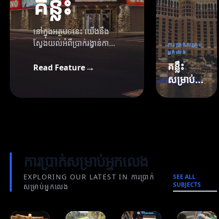
គន្លឹះ
ប្រាស់ល្បិច
ដ៏មាន
នៅក្នុងអត្ថបទនេះ យើងនឹង
ប្រសិទ្ធភាព
ស្វែងយល់អំពីប្រាក់រង្វាន់កា
ការប្រាក់សម្រាប់
អ្នកលេង
ស៊ីណូ និងភាពសំខាន់របស់វា
គន្លឹះ
→
សម្រាប់អ្នកលេង។
Read Feature
សម្រាប់
ការគ្រប់
គ្រងហិរញ្ញ
វត្ថុនៅក្នុង
ការលេង
ការប្រាក់សម្រាប់អ្នកលេង
EXPLORING OUR LATEST IN ការប្រាក់
SEE ALL
SUBJECTS
សម្រាប់អ្នកលេង