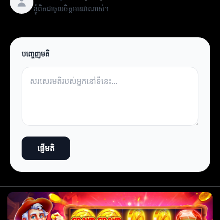
ខ្ញុំពិតជាចូលចិត្តអានវាណាស់។
បញ្ចេញមតិ
ផ្ញើមតិ