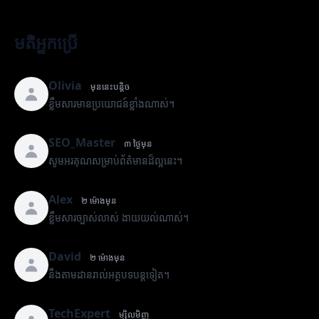
មតិអ្នកប្រើ
Olivia
មុននេះបន្តិច
ខ្លឹមសារមានប្រយោជន៍ខ្លាំងណាស់។
SEO_Master
៣ ថ្ងៃមុន
សូមអរគុណសម្រាប់ព័ត៌មានដ៏ល្អនេះ។
Alex
២ ម៉ោងមុន
ខ្លឹមសារច្បាស់លាស់ ងាយយល់ណាស់។
David
២ ម៉ោងមុន
នឹងតាមដានរាល់អត្ថបទបន្តទៀត។
TechExpert
ម្សិលមិញ