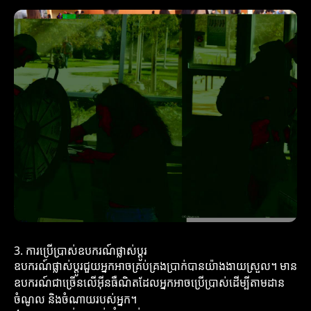
3. ការប្រើប្រាស់ឧបករណ៍ផ្លាស់ប្តូរ
ឧបករណ៍ផ្លាស់ប្តូរជួយអ្នកអាចគ្រប់គ្រងប្រាក់បានយ៉ាងងាយស្រួល។ មាន
ឧបករណ៍ជាច្រើនលើអ៊ីនធឺណិតដែលអ្នកអាចប្រើប្រាស់ដើម្បីតាមដាន
ចំណូល និងចំណាយរបស់អ្នក។