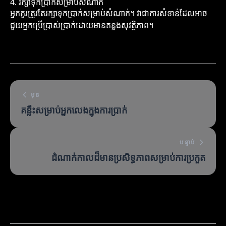
4. រក្សាទុកប្រាក់សម្រាប់សំណាក់
អ្នកគួរត្រូវតែរក្សាទុកប្រាក់សម្រាប់សំណាក់។ វាជាការសំខាន់ដែលអាច
ជួយអ្នកប្រើប្រាស់ប្រាក់ដោយមានគន្លងសុវត្ថិភាព។
មុន
គន្លឹះសម្រាប់អ្នកលេងក្នុងការប្រាក់
បន្ទាប់
ដំណាក់កាលដ៏មានប្រសិទ្ធភាពសម្រាប់ការប្រកួត