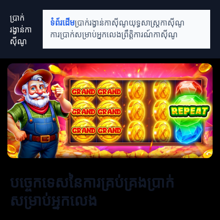
ប្រាក់
ទំព័រដើម
ប្រាក់រង្វាន់កាស៊ីណូ
យុទ្ធសាស្ត្រកាស៊ីណូ
រង្វាន់កា
ការប្រាក់សម្រាប់អ្នកលេង
ព្រឹត្តិការណ៍កាស៊ីណូ
ស៊ីណូ
បច្ចេកទេសនៃការគ្រប់គ្រងប្រាក់
សម្រាប់អ្នកលេង