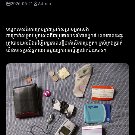
2026-06-21
Admin
បច្ចេកទេសនៃការគ្រប់គ្រងប្រាក់សម្រាប់អ្នកលេង
ការប្រាក់សម្រាប់អ្នកលេងគឺជាប្រធានបទសំខាន់មួយដែលអ្នកលេងគួរ
ត្រូវបានយល់ដឹងដើម្បីរក្សាភាពជឿជាក់លើការប្រកួត។ គ្រប់គ្រងប្រាក់
យ៉ាងមានប្រសិទ្ធភាពអាចជួយអ្នកអាចធ្វើឲ្យជោគជ័យបាន។