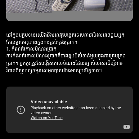
នៅក្នុងអត្ថបទនេះយើងនឹងអនុវត្តបច្ចេកទេសនានាដែលអាចជួយអ្នក
កែលម្អសមត្ថភាពក្នុងការគ្រប់គ្រងប្រាក់។
1. កំណត់គោលបំណងប្រាក់
ការកំណត់គោលបំណងប្រាក់គឺជាគន្លងដ៏សំខាន់មួយក្នុងការគ្រប់គ្រង
ប្រាក់។ អ្នកគួរត្រូវតែបង្កើតគោលបំណងដែលច្បាស់លាស់ដើម្បីអាច
វិភាគពីស្ថាបត្យកម្មរបស់អ្នកបានយ៉ាងមានប្រសិទ្ធភាព។