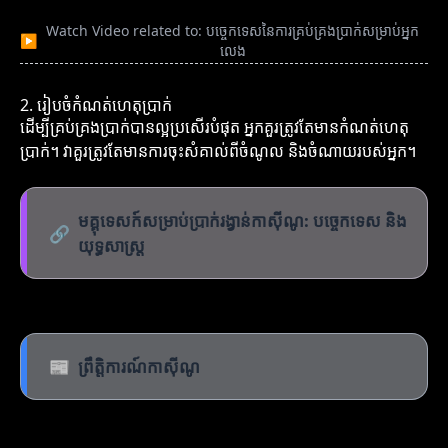
Watch Video related to: បច្ចេកទេសនៃការគ្រប់គ្រងប្រាក់សម្រាប់អ្នក
▶
លេង
2. រៀបចំកំណត់ហេតុប្រាក់
ដើម្បីគ្រប់គ្រងប្រាក់បានល្អប្រសើរបំផុត អ្នកគួរត្រូវតែមានកំណត់ហេតុ
ប្រាក់។ វាគួរត្រូវតែមានការចុះសំគាល់ពីចំណូល និងចំណាយរបស់អ្នក។
មគ្គុទេសក៍សម្រាប់ប្រាក់រង្វាន់កាស៊ីណូ: បច្ចេកទេស និង
🔗
យុទ្ធសាស្ត្រ
📰
ព្រឹត្តិការណ៍កាស៊ីណូ