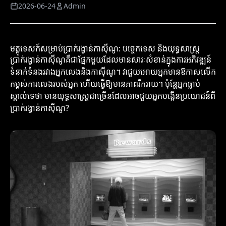
2026-06-24
Admin
មគ្គុទេសក៍សម្រាប់ប្រាក់រង្វាន់កាស៊ីណូ: បច្ចេកទេស និងយុទ្ធសាស្ត្រ
ប្រាក់រង្វាន់កាស៊ីណូគឺជាផ្នែកមួយដែលមានសារៈសំខាន់ក្នុងការអភិវឌ្ឍន៍
ទំនាក់ទំនងរវាងអ្នកលេងនិងកាស៊ីណូ។ វាជួយអោយអ្នកមានឱកាសលើក
កម្ពស់ការលេងរបស់អ្នក ហើយធ្វើឱ្យមានភាពរីករាយ។ ប៉ុន្តែអ្នកធ្លាប់
ស្គាល់ទេថា មានយុទ្ធសាស្ត្រជាច្រើនដែលអាចជួយអ្នកបង្កើនប្រយោជន៍ពី
ប្រាក់រង្វាន់កាស៊ីណូ?