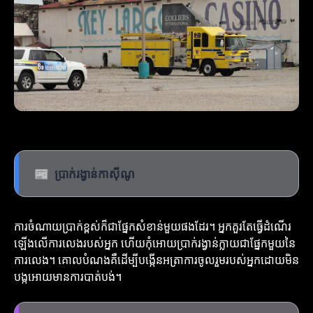
📰
ប្រាក់រង្វាន់កាស៊ីណូ
ការចំណាយប្រាក់ខ្ពស់ក៏ជាផ្នែកសំខាន់មួយផងដែរ។ អ្នកគួរ​តែ​ធ្វើដំណើរ​
ឡើង​លើ​ការលេងរបស់អ្នក ហើយកុំអោយប្រាក់រង្វាន់ក្លាយជាផ្នែកមួយនៃ
ការលេង។ គោលបំណងគឺដើម្បីបង្កើនអត្រាការចូលរួមរបស់អ្នកដោយមិន
បង្កអោយមានការបាត់បង់។