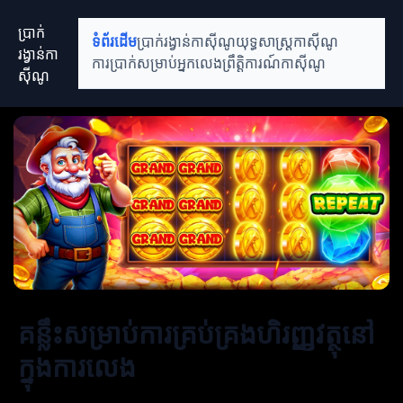
ប្រាក់
ទំព័រដើម
ប្រាក់រង្វាន់កាស៊ីណូ
យុទ្ធសាស្ត្រកាស៊ីណូ
រង្វាន់កា
ការប្រាក់សម្រាប់អ្នកលេង
ព្រឹត្តិការណ៍កាស៊ីណូ
ស៊ីណូ
គន្លឹះសម្រាប់ការគ្រប់គ្រងហិរញ្ញវត្ថុនៅ
ក្នុងការលេង