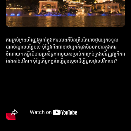
ការគ្រប់គ្រងហិរញ្ញវត្ថុនៅក្នុងការលេងគឺមិនត្រឹមតែអាចជួយអ្នកទទួល
បានចំណូលបន្ថែមទេ ប៉ុន្តែវានឹងធានាថាអ្នកកំពុងមិនខកខានក្នុងការ
ចំណាយ។ គន្លឹះដ៏មានប្រសិទ្ធភាពមួយសម្រាប់ការគ្រប់គ្រងហិរញ្ញវត្ថុគឺការ
តែងតាំងថវិកា។ ប៉ុន្តែតើអ្នកគួរតែធ្វើដូចម្តេចដើម្បីជួសជុលថវិកានេះ?