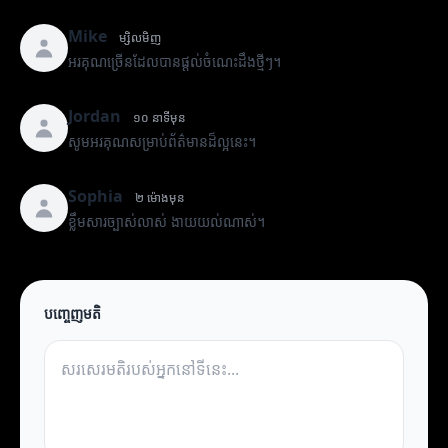
Mike
ម្សិលមិញ
អរគុណច្រើនដែលបានផ្តល់ចំណេះដឹងថ្មីៗ។
Jordan
១០ នាទីមុន
សូមអរគុណសម្រាប់ព័ត៌មានដ៏ល្អនេះ។
Sophia
២ ម៉ោងមុន
ខ្លឹមសារច្បាស់លាស់ ងាយយល់ណាស់។
បញ្ចេញមតិ