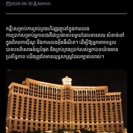
2026-06-30
Admin
គន្លឹះសម្រាប់ការគ្រប់គ្រងហិរញ្ញវត្ថុនៅក្នុងការលេង
ការប្រាក់សម្រាប់អ្នកលេងគឺជាប្រធានបទមួយដែលមានសារៈសំខាន់នៅ
ក្នុងពិភពកាស៊ីណូ និងការលេងអ៊ីនធឺណិត។ ដើម្បីឱ្យអ្នកអាចទទួល
បានបទពិសោធន៍ល្អបំផុត និងគ្រប់គ្រងប្រាក់របស់អ្នកបានយ៉ាងមាន
ប្រសិទ្ធភាព យើងត្រូវតែមានយុទ្ធសាស្ត្រដែលច្បាស់លាស់។