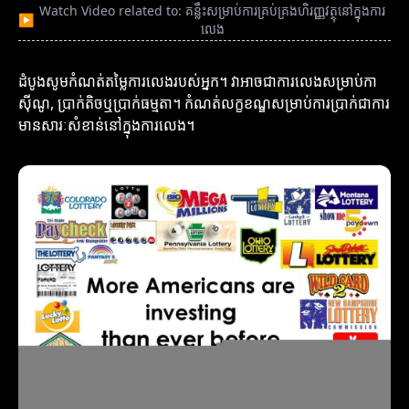
Watch Video related to: គន្លឹះសម្រាប់ការគ្រប់គ្រងហិរញ្ញវត្ថុនៅក្នុងការ
▶
លេង
ដំបូងសូមកំណត់តម្លៃការលេងរបស់អ្នក។ វាអាចជាការលេងសម្រាប់កា
ស៊ីណូ, ប្រាក់តិចឬប្រាក់ធម្មតា។ កំណត់លក្ខខណ្ឌសម្រាប់ការប្រាក់ជាការ
មានសារៈសំខាន់នៅក្នុងការលេង។