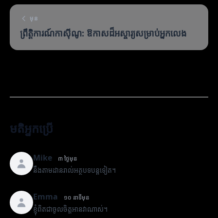
មុន
ព្រឹត្តិការណ៍កាស៊ីណូ: ឱកាសដ៏អស្ចារ្យសម្រាប់អ្នកលេង
មតិអ្នកប្រើ
Mike
៣ ថ្ងៃមុន
នឹងតាមដានរាល់អត្ថបទបន្តទៀត។
Emma
១០ នាទីមុន
ខ្ញុំពិតជាចូលចិត្តអានវាណាស់។