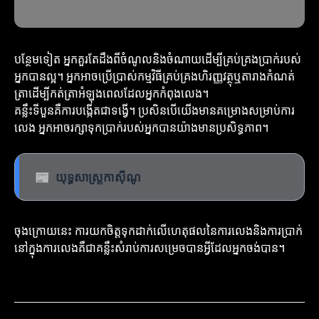
បន្ថែមទៀត អ្នកគួរតែដឹងពីចំណូលនិងចំណាយដើម្បីគ្រប់គ្រងប្រាក់របស់
អ្នកបានល្អ។ អ្នកអាចប្រើប្រាស់កម្មវិធីគ្រប់គ្រងហិរញ្ញវត្ថុឬតារាងកំណត់
ត្រាដើម្បីកត់ត្រាអំឡុងពេលដែលអ្នកកំពុងលេង។
គន្លឹះទីបួនគឺការបង្កើតជាទង្វើ។ ប្រសិនបើយើងមានគម្រោងសម្រាប់ការ
លេង អ្នកអាចរក្សាទុកប្រាក់របស់អ្នកបានយ៉ាងមានប្រសិទ្ធភាព។
📰
យុទ្ធសាស្ត្រកាស៊ីណូ
ចុងក្រោយនេះ ការយកចិត្តទុកដាក់លើហេតុផលនៃការលេងនិងការប្រាក់
នៅក្នុងការលេងគឺជាគន្លឹះសំរាប់ការសម្រេចបានអ្វីដែលអ្នកចង់បាន។