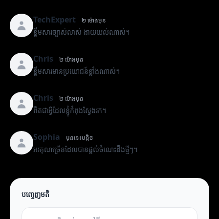
TechExpert
២ ម៉ោងមុន
ខ្លឹមសារច្បាស់លាស់ ងាយយល់ណាស់។
Chris
២ ម៉ោងមុន
ខ្លឹមសារមានប្រយោជន៍ខ្លាំងណាស់។
Chris
២ ម៉ោងមុន
ពិតជាអ្វីដែលខ្ញុំកំពុងស្វែងរក។
Sophia
មុននេះបន្តិច
អរគុណច្រើនដែលបានផ្តល់ចំណេះដឹងថ្មីៗ។
បញ្ចេញមតិ