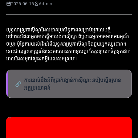
2026-06-16
Admin
យុទ្ធសាស្ត្រកាស៊ីណូដែលមានប្រសិទ្ធភាពសម្រាប់អ្នកលេងថ្មី
នៅពេលដែលអ្នកចាប់ផ្តើមលេងកាស៊ីណូ ដំបូងគេអ្នកអាចមានអារម្មណ៍
ចម្រុះ ប៉ុន្តែការយល់ដឹងអំពីយុទ្ធសាស្ត្រកាស៊ីណូនឹងជួយអ្នកឈ្នះបាន។
ទោះជាយុទ្ធសាស្ត្រទាំងនេះអាចមានភាពខុសគ្នា តែគួរឲ្យយកចិត្តទុកដាក់
ពេលដែលអ្នកស្វែងរកអ្វីដែលសមស្រប។
ការយល់ដឹងអំពីប្រាក់រង្វាន់កាស៊ីណូ: របៀបធ្វើឲ្យមាន
🔗
អត្ថប្រយោជន៍