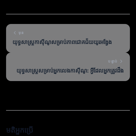
មុន
យុទ្ធសាស្ត្រកាស៊ីណូសម្រាប់ភាពជោគជ័យយូរអង្វែង
បន្ទាប់
យុទ្ធសាស្ត្រសម្រាប់អ្នកលេងកាស៊ីណូ: អ្វីដែលអ្នកត្រូវដឹង
មតិអ្នកប្រើ