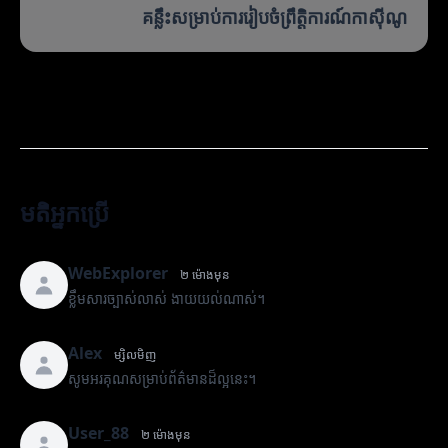
គន្លឹះសម្រាប់ការរៀបចំព្រឹត្តិការណ៍កាស៊ីណូ
មតិអ្នកប្រើ
WebExplorer
២ ម៉ោងមុន
ខ្លឹមសារច្បាស់លាស់ ងាយយល់ណាស់។
Alex
ម្សិលមិញ
សូមអរគុណសម្រាប់ព័ត៌មានដ៏ល្អនេះ។
User_88
២ ម៉ោងមុន