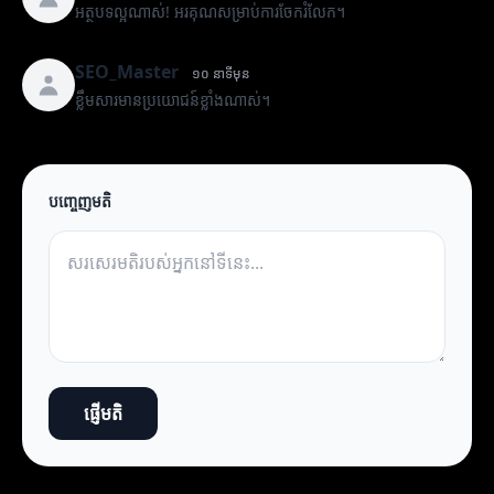
អត្ថបទល្អណាស់! អរគុណសម្រាប់ការចែករំលែក។
SEO_Master
១០ នាទីមុន
ខ្លឹមសារមានប្រយោជន៍ខ្លាំងណាស់។
បញ្ចេញមតិ
ផ្ញើមតិ