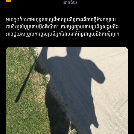
ជោគជ័យ
មួយក្នុងចំណោមយុទ្ធសាស្ត្រដ៏មានប្រសិទ្ធភាពគឺការធ្វើម៉ារកផ្សាយ
ការទិញសំបុត្រតាមអ៊ីនធឺណិត។ ការផ្សព្វផ្សាយតាមប្រព័ន្ធសង្គមនឹង
អាចជួយសម្រួលការចូលរួមពីអ្នកដែលពាក់ព័ន្ធជាមួយនឹងកាស៊ីណូ។