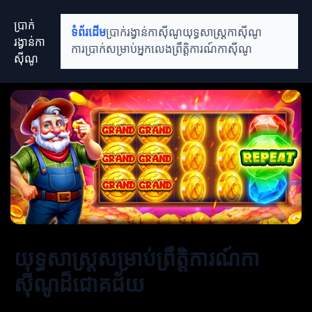
ប្រាក់
ទំព័រដើម
ប្រាក់រង្វាន់កាស៊ីណូ
យុទ្ធសាស្ត្រកាស៊ីណូ
រង្វាន់កា
ការប្រាក់សម្រាប់អ្នកលេង
ព្រឹត្តិការណ៍កាស៊ីណូ
ស៊ីណូ
យុទ្ធសាស្ត្រ​សម្រាប់​ព្រឹត្តិការណ៍កា
ស៊ីណូ​ដ៏ជោគជ័យ