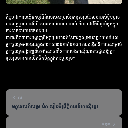
ក៏ដូចជាការបង្កើតកម្មវិធីពិសេសសម្រាប់អ្នកចូលរួមដែលមានសិទ្ធិទទួល
បានអត្ថប្រយោជន៍ពិសេសតាមបែបយោបល់ គឺអាចជាវិធីដ៏ល្អបំផុតក្នុង
ការទាក់ទាញអ្នកចូលរួម។
ជាការពិតថាការបង្ហាញពីអត្ថប្រយោជន៍នៃការចូលរួមនៅក្នុងពេលដែល
អ្នកចូលរួមអាចជួយក្នុងការកសាងទំនាក់ទំនង។ ការបង្កើតឱកាសសម្រាប់
អ្នកចូលរួមបង្ហាញពីបទពិសោធន៍នៃការលេងកាស៊ីណូ​អាចជួយឱ្យអ្នក
ចូលរួមមានការលើកទឹកចិត្តក្នុងការចូលរួម។
មុន
មគ្គុទេសក៍សម្រាប់ការរៀបចំព្រឹត្តិការណ៍កាស៊ីណូ
បន្ទាប់