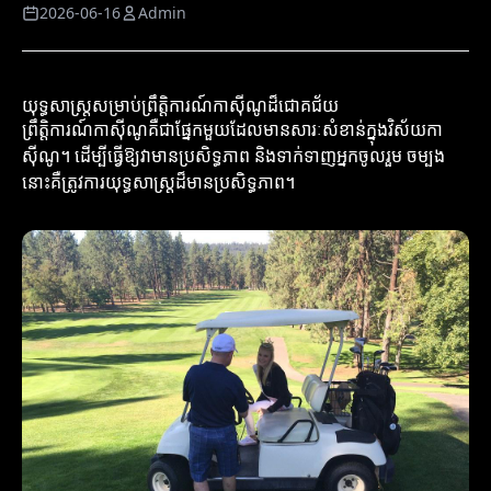
2026-06-16
Admin
យុទ្ធសាស្ត្រ​សម្រាប់​ព្រឹត្តិការណ៍កាស៊ីណូ​ដ៏ជោគជ័យ
ព្រឹត្តិការណ៍កាស៊ីណូគឺជាផ្នែកមួយដែលមានសារៈសំខាន់ក្នុងវិស័យកា
ស៊ីណូ។ ដើម្បីធ្វើឱ្យវាមានប្រសិទ្ធភាព និងទាក់ទាញអ្នកចូលរួម ចម្បង
នោះគឺត្រូវការយុទ្ធសាស្ត្រដ៏មានប្រសិទ្ធភាព។