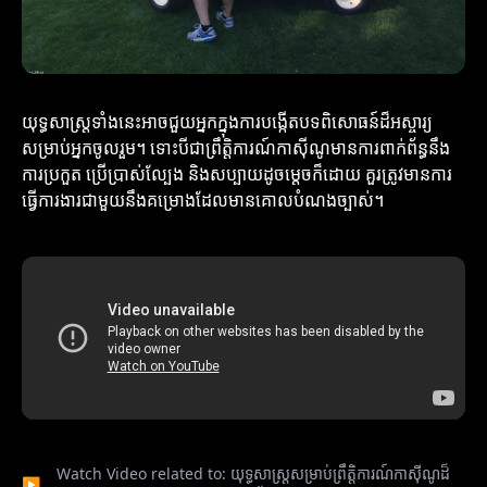
យុទ្ធសាស្ត្រទាំងនេះអាចជួយអ្នកក្នុងការបង្កើតបទពិសោធន៍ដ៏អស្ចារ្យ
សម្រាប់អ្នកចូលរួម។ ទោះបីជា​ព្រឹត្តិការណ៍កាស៊ីណូមានការពាក់ព័ន្ធនឹង
ការប្រកួត ប្រើប្រាស់ល្បែង និងសប្បាយដូចម្តេចក៏ដោយ គួរត្រូវមានការ
ធ្វើការងារជាមួយនឹងគម្រោងដែលមានគោលបំណងច្បាស់។
Watch Video related to: យុទ្ធសាស្ត្រ​សម្រាប់​ព្រឹត្តិការណ៍កាស៊ីណូ​ដ៏
▶